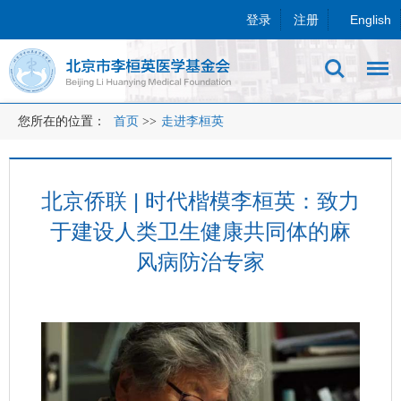
登录
注册
English
您所在的位置：
首页
>>
走进李桓英
北京侨联 | 时代楷模李桓英：致力
于建设人类卫生健康共同体的麻
风病防治专家