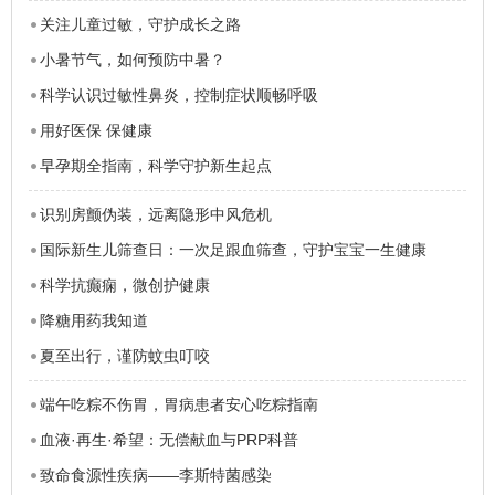
关注儿童过敏，守护成长之路
小暑节气，如何预防中暑？
科学认识过敏性鼻炎，控制症状顺畅呼吸
用好医保 保健康
早孕期全指南，科学守护新生起点
识别房颤伪装，远离隐形中风危机
国际新生儿筛查日：一次足跟血筛查，守护宝宝一生健康
科学抗癫痫，微创护健康
降糖用药我知道
夏至出行，谨防蚊虫叮咬
端午吃粽不伤胃，胃病患者安心吃粽指南
血液·再生·希望：无偿献血与PRP科普
致命食源性疾病——李斯特菌感染