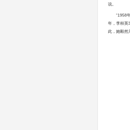
说。
“1958
年，李桓英
此，她毅然