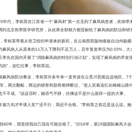
年代，李桓英在江苏省一个“麻风村”第一次见到了麻风病患者，疾病带来
调到北京热带医学研究所，从此将全部精力都贡献给了麻风病的防治和研
，李桓英带着从世卫组织申请来的新药，在云南西双版纳傣族自治州勐腊县3
的麻风病人从原来的11万人下降到不足万人，且年复发率仅为0.03%，大
又率先在国内开展了“消除麻风病的特别行动计划”，实现了麻风病的早发
代的”，追忆往事，李桓英说。
风病防治事业，李桓英许多年来一直奔波在云贵川贫困边远地区。7个
翻车，两次翻船，两边的锁骨和肋骨都摔断过。”老人笑着追忆在崎岖山路中
也干不成。”说这话时，她语气平静，仿佛这不是什么值得一提的大事。
九旬才申请入党?“还不行，我还不合格。”李桓英之前总是这么说。她
60年，我觉得我自己现在可能合格了。”2016年，第19届国际麻风大