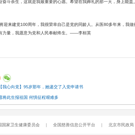
业奋斗余生，这就是我最重要的心愿。希望在我葬礼的那一天，身上能盖上
将迎来建党100周年，我很荣幸自己是党的同龄人。从医80多年来，我
有力量，我愿意为党和人民奉献终生。——李桓英
【我心向党】95岁那年，她递交了入党申请书
愿将此生报祖国 何惧征程艰难多
国国家卫生健康委员会
|
全国慈善信息公开平台
|
北京市民政局