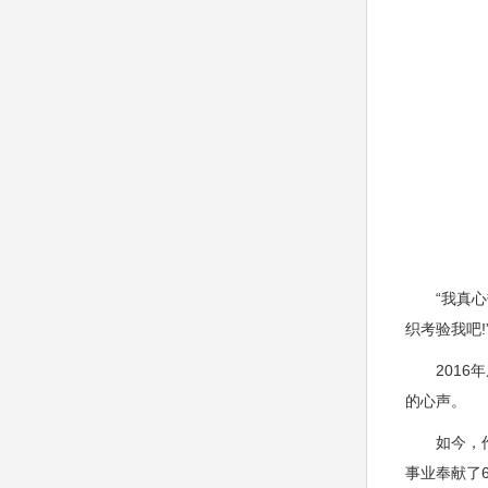
“我真心热
织考验我吧!
2016年
的心声。
如今，作为
事业奉献了