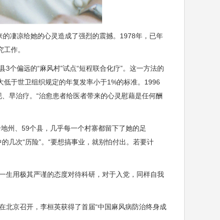
的凄凉给她的心灵造成了强烈的震撼。1978年，已年
究工作。
个偏远的“麻风村”试点“短程联合化疗”。这一方法的
大低于世卫组织规定的年复发率小于1%的标准。1996
现、早治疗。“治愈患者给医者带来的心灵慰藉是任何酬
地州、59个县，几乎每一个村寨都留下了她的足
的几次“历险”。“要想搞事业，就别怕付出。若要计
一生用极其严谨的态度对待科研，对于入党，同样自我
会在北京召开，李桓英获得了首届“中国麻风病防治终身成