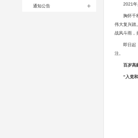
2021年
通知公告
胸怀千秋伟
伟大复兴踏
战风斗雨，
即日起，本
注。
百岁高
“入党和