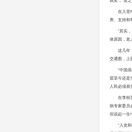
就奖”。这
在入党申请
养、支持和
“其实，在
体原因，老
这几年，在
交通图，上
“中国虽然
苗至今还是
人民必须肩
在李桓英几
病专家委员
但说起一生
“入党和做