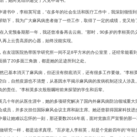
之后，她向党组织递交了入党申请书。
书中，李桓英写道，“在多年的社会生活和医疗工作中，我深刻领悟到
帮助下，我为广大麻风病患者做了一些工作，取得了一定的成绩，党又给
入党预备期那一年，我还曾准备再去云南。”那时，90多岁的李桓英仍
人再上云贵高原的心愿，始终没能实现。
友谊医院热带医学研究所一间不足8平方米的办公室里，还经常能看到
面插了20多面三角旗，都是她的足迹所到之处。
已基本消灭了麻风病，但还没有彻底消灭，还有很多工作要做。”李桓
空白，自然疫源也不清楚，从基因水平揭示麻风病的发病机制还没人涉及
负的责任。”李桓英多次殷殷嘱咐前来探望的学生和后辈。
十年的从医生涯中，她的多项研究解决了国内外麻风病防治领域重大策
会成员，并多次担任国际麻风会议主席和副主席。她还曾获得国家科技进步
中最让她难以忘怀的一刻，那还要数2016年底，面对党旗庄严宣誓的那一
研究一样，都是追求真理。”百岁老人李桓英，却是个党龄四年的“年轻党