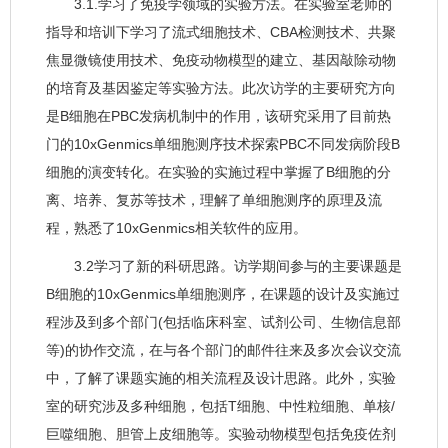
3.1.学习了免疫学领域的实验方法。在实验室老师的
指导和培训下学习了流式细胞技术、CBA检测技术、共聚
焦显微镜使用技术、免疫动物模型的建立、基因敲除动物
的培育及基因鉴定等实验方法。此次访学的主要研究方向
是B细胞在PBC发病机制中的作用，该研究采用了目前热
门的10xGenmics单细胞测序技术探索PBC不同发病阶段B
细胞的演变转化。在实验的实施过程中掌握了B细胞的分
离、培养、复苏等技术，理解了单细胞测序的原理及流
程，熟悉了10xGenmics相关软件的应用。
3.2学习了新的科研思路。访学期间参与的主要课题是
B细胞的10xGenmics单细胞测序，在课题的设计及实施过
程涉及到多个部门(包括临床科室、试剂公司、生物信息部
等)的协作交流，在与各个部门的邮件往来及多次会议交流
中，了解了课题实施的相关流程及设计思路。此外，实验
室的研究涉及多种细胞，包括T细胞、中性粒细胞、单核/
巨噬细胞、胆管上皮细胞等。实验动物模型包括免疫佐剂