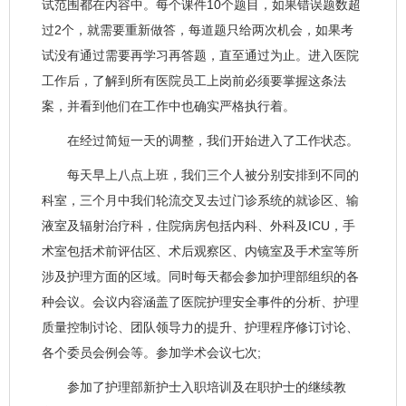
试范围都在内容中。每个课件10个题目，如果错误题数超
过2个，就需要重新做答，每道题只给两次机会，如果考
试没有通过需要再学习再答题，直至通过为止。进入医院
工作后，了解到所有医院员工上岗前必须要掌握这条法
案，并看到他们在工作中也确实严格执行着。
在经过简短一天的调整，我们开始进入了工作状态。
每天早上八点上班，我们三个人被分别安排到不同的
科室，三个月中我们轮流交叉去过门诊系统的就诊区、输
液室及辐射治疗科，住院病房包括内科、外科及ICU，手
术室包括术前评估区、术后观察区、内镜室及手术室等所
涉及护理方面的区域。同时每天都会参加护理部组织的各
种会议。会议内容涵盖了医院护理安全事件的分析、护理
质量控制讨论、团队领导力的提升、护理程序修订讨论、
各个委员会例会等。参加学术会议七次;
参加了护理部新护士入职培训及在职护士的继续教