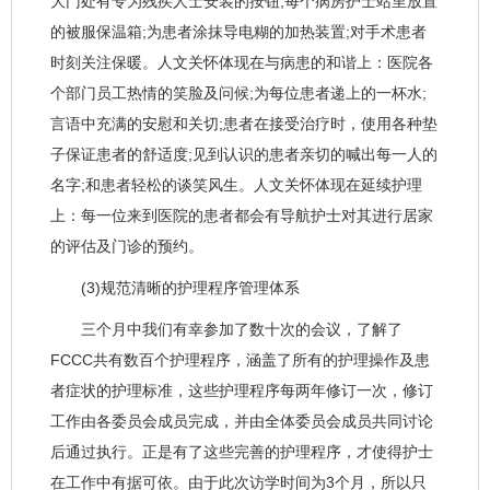
大门处有专为残疾人士安装的按钮;每个病房护士站里放置
的被服保温箱;为患者涂抹导电糊的加热装置;对手术患者
时刻关注保暖。人文关怀体现在与病患的和谐上：医院各
个部门员工热情的笑脸及问候;为每位患者递上的一杯水;
言语中充满的安慰和关切;患者在接受治疗时，使用各种垫
子保证患者的舒适度;见到认识的患者亲切的喊出每一人的
名字;和患者轻松的谈笑风生。人文关怀体现在延续护理
上：每一位来到医院的患者都会有导航护士对其进行居家
的评估及门诊的预约。
(3)规范清晰的护理程序管理体系
三个月中我们有幸参加了数十次的会议，了解了
FCCC共有数百个护理程序，涵盖了所有的护理操作及患
者症状的护理标准，这些护理程序每两年修订一次，修订
工作由各委员会成员完成，并由全体委员会成员共同讨论
后通过执行。正是有了这些完善的护理程序，才使得护士
在工作中有据可依。由于此次访学时间为3个月，所以只