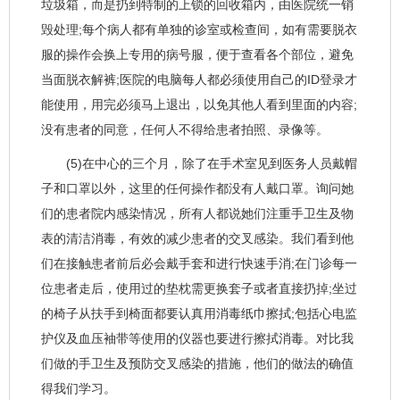
垃圾箱，而是扔到特制的上锁的回收箱内，由医院统一销
毁处理;每个病人都有单独的诊室或检查间，如有需要脱衣
服的操作会换上专用的病号服，便于查看各个部位，避免
当面脱衣解裤;医院的电脑每人都必须使用自己的ID登录才
能使用，用完必须马上退出，以免其他人看到里面的内容;
没有患者的同意，任何人不得给患者拍照、录像等。
(5)在中心的三个月，除了在手术室见到医务人员戴帽
子和口罩以外，这里的任何操作都没有人戴口罩。询问她
们的患者院内感染情况，所有人都说她们注重手卫生及物
表的清洁消毒，有效的减少患者的交叉感染。我们看到他
们在接触患者前后必会戴手套和进行快速手消;在门诊每一
位患者走后，使用过的垫枕需更换套子或者直接扔掉;坐过
的椅子从扶手到椅面都要认真用消毒纸巾擦拭;包括心电监
护仪及血压袖带等使用的仪器也要进行擦拭消毒。对比我
们做的手卫生及预防交叉感染的措施，他们的做法的确值
得我们学习。