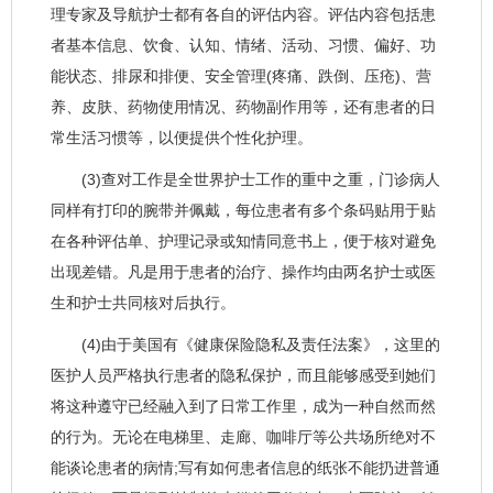
理专家及导航护士都有各自的评估内容。评估内容包括患
者基本信息、饮食、认知、情绪、活动、习惯、偏好、功
能状态、排尿和排便、安全管理(疼痛、跌倒、压疮)、营
养、皮肤、药物使用情况、药物副作用等，还有患者的日
常生活习惯等，以便提供个性化护理。
(3)查对工作是全世界护士工作的重中之重，门诊病人
同样有打印的腕带并佩戴，每位患者有多个条码贴用于贴
在各种评估单、护理记录或知情同意书上，便于核对避免
出现差错。凡是用于患者的治疗、操作均由两名护士或医
生和护士共同核对后执行。
(4)由于美国有《健康保险隐私及责任法案》，这里的
医护人员严格执行患者的隐私保护，而且能够感受到她们
将这种遵守已经融入到了日常工作里，成为一种自然而然
的行为。无论在电梯里、走廊、咖啡厅等公共场所绝对不
能谈论患者的病情;写有如何患者信息的纸张不能扔进普通